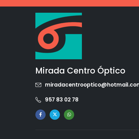
Mirada Centro Óptico
miradacentrooptico@hotmail.co
957 83 02 78